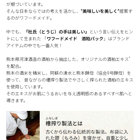
が根づいています。
そんな日本ならではの考えを活かし、
“美味しいを美しく”
提案す
るのがワフードメイド。
中でも、
「杜氏（とうじ）の手は美しい」
という言い伝えをヒン
トにして生まれた
「
ワフードメイド 酒粕パック
」はブランド
アイテムの中でも一番人気！
*
熊本県河津酒造の酒粕から抽出した、オリジナルの酒粕エキス
を配合。
熊本の酒米を精米し、阿蘇の湧水と熊本酵母（協会9号酵母）を
使って、
昔ながらの槽搾り製法でやさしく搾られた酒粕のエキス
を使用しています。
そのエキスがお肌にうるおいを与え透明感のあるすべすべ肌へと
導きます。