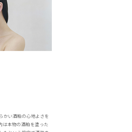
らかい酒粕の心地よさを
内は本物の酒粕を塗った