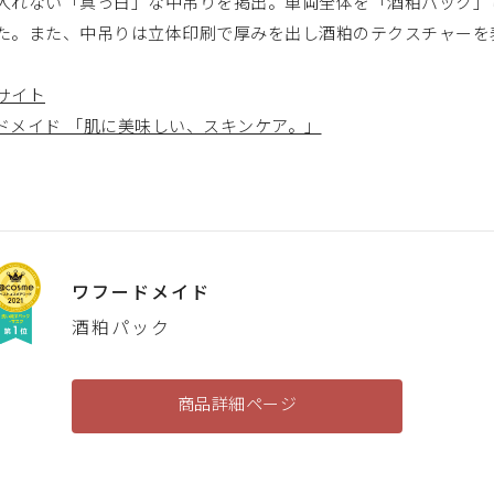
入れない「真っ白」な中吊りを掲出。車両全体を「酒粕パック」
た。また、中吊りは立体印刷で厚みを出し酒粕のテクスチャーを
サイト
ドメイド 「肌に美味しい、スキンケア。」
ワフードメイド
酒粕パック
商品詳細ページ