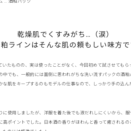
 … 酒粕パック
乾燥肌でくすみがち…（涙）
酒粕ラインはそんな肌の
頼もしい味方で
ていたものの、実は使ったことがなく、今回初めて試させてもら
の中でも、一般的には面倒に思われがちな洗い流すパックの酒粕
かな肌をキープするのもモデルの仕事なので、しっかり手の込ん
りに使用しましたが、洋服を着た後でも液だれしにくいから、服
に高ポイントでした。日本酒の香りがほわんと香って癒されるの