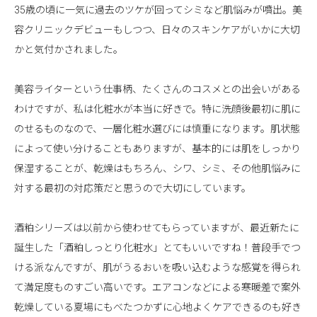
35歳の頃に一気に過去のツケが回ってシミなど肌悩みが噴出。美
容クリニックデビューもしつつ、日々のスキンケアがいかに大切
かと気付かされました。
美容ライターという仕事柄、たくさんのコスメとの出会いがある
わけですが、私は化粧水が本当に好きで。特に洗顔後最初に肌に
のせるものなので、一層化粧水選びには慎重になります。肌状態
によって使い分けることもありますが、基本的には肌をしっかり
保湿することが、乾燥はもちろん、シワ、シミ、その他肌悩みに
対する最初の対応策だと思うので大切にしています。
酒粕シリーズは以前から使わせてもらっていますが、最近新たに
誕生した「酒粕しっとり化粧水」とてもいいですね！普段手でつ
ける派なんですが、肌がうるおいを吸い込むような感覚を得られ
て満足度ものすごい高いです。エアコンなどによる寒暖差で案外
乾燥している夏場にもべたつかずに心地よくケアできるのも好き