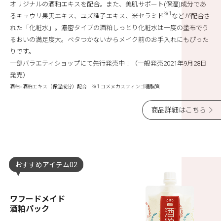
オリジナルの酒粕エキスを配合。また、美肌サポート(保湿)成分であ
※1
るキュウリ果実エキス、ユズ種子エキス、米セラミド
などが配合さ
れた「化粧水」。濃密タイプの酒粕しっとり化粧水は一度の塗布でう
るおいの満足度大。ベタつかないからメイク前のお手入れにもぴった
りです。
一部バラエティショップにて先行発売中！（一般発売2021年9月28日
発売）
酒粕=酒粕エキス（保湿成分）配合 ※1 コメヌカスフィンゴ糖脂質
商品詳細はこちら
おすすめアイテム02
ワフードメイド
酒粕パック