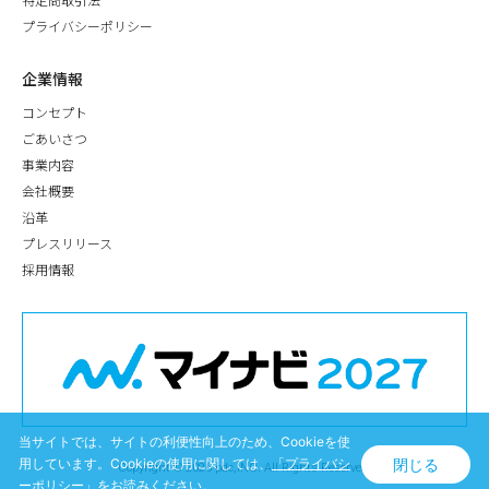
特定商取引法
プライバシーポリシー
企業情報
コンセプト
ごあいさつ
事業内容
会社概要
沿革
プレスリリース
採用情報
当サイトでは、サイトの利便性向上のため、Cookieを使
閉じる
用しています。Cookieの使用に関しては、
「プライバシ
Copyright © 2026 pdc,INC. All Rights Reserved.
ーポリシー」
をお読みください。