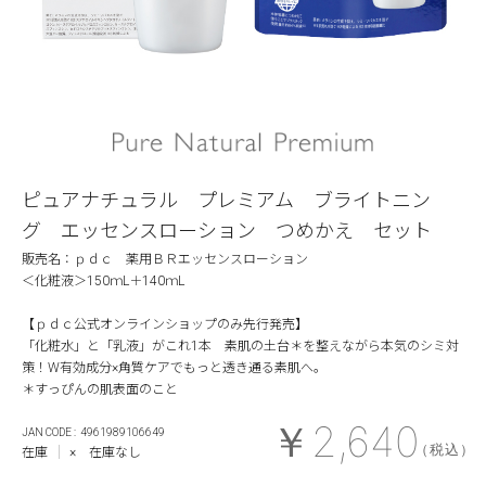
ピュアナチュラル プレミアム ブライトニン
グ エッセンスローション つめかえ セット
販売名：ｐｄｃ 薬用ＢＲエッセンスローション
＜化粧液＞150ｍL＋140ｍL
【ｐｄｃ公式オンラインショップのみ先行発売】
「化粧水」と「乳液」がこれ1本 素肌の土台＊を整えながら本気のシミ対
策！W有効成分×角質ケアでもっと透き通る素肌へ。
＊すっぴんの肌表面のこと
￥2,640
4961989106649
（税込）
在庫
× 在庫なし