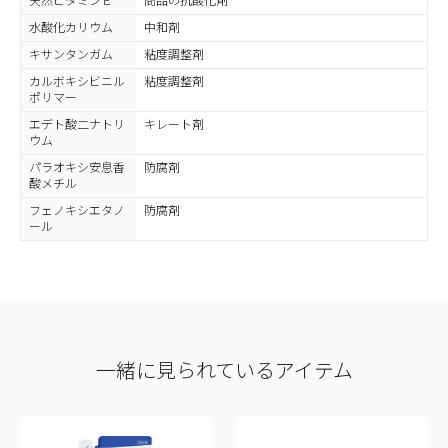
天然ビタミンＥ
商品の抗酸化剤
水酸化カリウム
中和剤
キサンタンガム
粘度調整剤
カルボキシビニル
粘度調整剤
ポリマー
エデト酸二ナトリ
キレート剤
ウム
パラオキシ安息香
防腐剤
酸メチル
フェノキシエタノ
防腐剤
ール
一緒に見られているアイテム