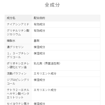
全成分
成分名
配合目的
ナイアシンアミド
有効成分
グリチルリチン酸
有効成分
ジカリウム
精製水
基剤
濃グリセリン
保湿成分
１，３－ブチレン
保湿成分
グリコール
ポリオキシエチレ
乳化剤（界面活性剤）
ン硬化ヒマシ油
流動パラフィン
エモリエント成分
ジプロピレングリ
保湿成分
コール
テトラ２－エチル
エモリエント成分
ヘキサン酸ペンタ
エリトリット
セイヨウナシ果汁
保湿成分