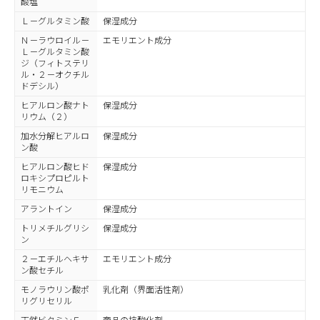
酸塩
Ｌ－グルタミン酸
保湿成分
Ｎ－ラウロイル－
エモリエント成分
Ｌ－グルタミン酸
ジ（フィトステリ
ル・２－オクチル
ドデシル）
ヒアルロン酸ナト
保湿成分
リウム（２）
加水分解ヒアルロ
保湿成分
ン酸
ヒアルロン酸ヒド
保湿成分
ロキシプロピルト
リモニウム
アラントイン
保湿成分
トリメチルグリシ
保湿成分
ン
２－エチルヘキサ
エモリエント成分
ン酸セチル
モノラウリン酸ポ
乳化剤（界面活性剤）
リグリセリル