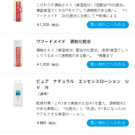
こだわりの酒粕エキス（保湿成分）2倍配合*の化粧水。
濃密保湿でくすみ**をケアして透明感のある肌へ。 *ワ
フードメイド SK化粧水と比較して **乾燥による
￥1,320
買い物かごへ入れる
（税込）
ワフードメイド 酒粕化粧水
酒粕エキス（保湿成分）配合の化粧水。浸透*保湿でしっ
とりうるおって透明感のある肌へ。 *角層まで
￥1,320
買い物かごへ入れる
（税込）
ピュア ナチュラル エッセンスローション Ｕ
Ｖ Ｎ
（通常）
乾燥対策！これ1本で素肌の土台※1を整え、透明感※2
のある素肌に。「化粧水」と「乳液」が1本になったUV
ケアもできる保湿ローション。
￥880
買い物かごへ入れる
（税込）