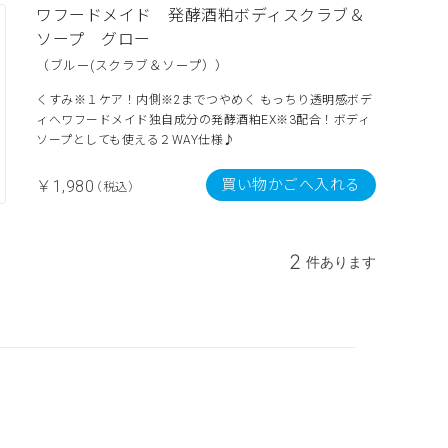
ワフードメイド 発酵酒粕ボディスクラブ＆
ソープ グロー
（ブルー(スクラブ＆ソープ））
くすみ※１ケア！内側※2までつやめく もっちり透明感ボデ
ィへワフードメイド独自成分の発酵酒粕EX※3配合！ボディ
ソープとしても使える２WAY仕様♪
買い物かごへ入れる
￥1,980
（税込）
2
件あります