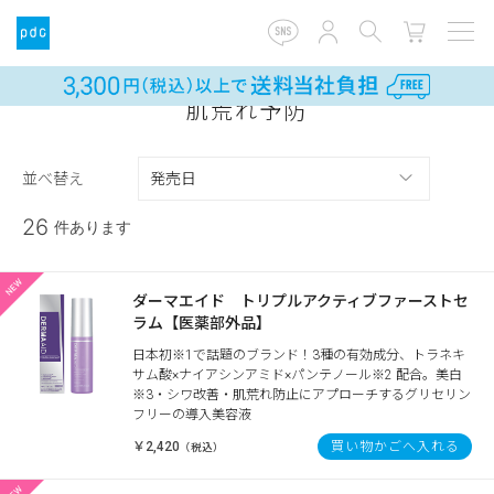
肌荒れ予防
並べ替え
26
件あります
ダーマエイド トリプルアクティブファーストセ
ラム【医薬部外品】
日本初※1で話題のブランド！3種の有効成分、トラネキ
サム酸×ナイアシンアミド×パンテノール※2 配合。美白
※3・シワ改善・肌荒れ防止にアプローチするグリセリン
フリーの導入美容液
￥2,420
買い物かごへ入れる
（税込）