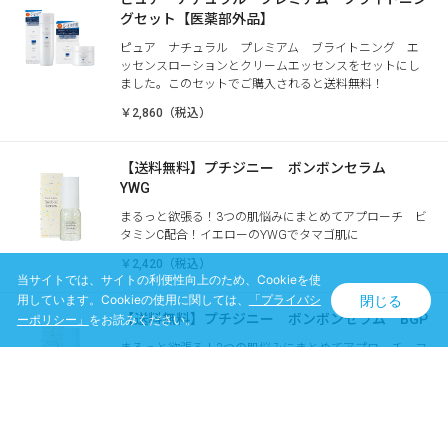
グセット【医薬部外品】
ピュア ナチュラル プレミアム ブライトニング エ
ッセンスローションとクリームエッセンスをセットにし
ました。このセットでご購入されると送料無料！
￥2,860（税込）
【送料無料】プチジニー ボンボンセラム
YWG
まるっと欲張る！3つの肌悩みにまとめてアプローチ ビ
タミンC配合！イエローのYWGでタマゴ肌に
￥2,420（税込）
当サイトでは、サイトの利便性向上のため、Cookieを使
閉じる
用しています。Cookieの使用に関しては、
「プライバシ
【送料無料】プチジニー ボンボンセラム BGP
ーポリシー」
をお読みください。
まるっと欲張る！3つの肌悩みにまとめてアプローチ フ
ラーレン配合！ブルーのBGPでしらたま肌に
￥2,420（税込）