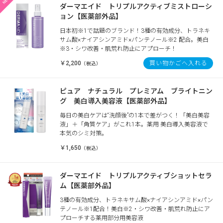
ダーマエイド トリプルアクティブミストローシ
ョン【医薬部外品】
日本初※1で話題のブランド！3種の有効成分、トラネキ
サム酸×ナイアシンアミド×パンテノール※2 配合。美白
※3・シワ改善・肌荒れ防止にアプローチ！
￥2,200
買い物かごへ入れる
（税込）
ピュア ナチュラル プレミアム ブライトニン
グ 美白導入美容液【医薬部外品】
毎日の美白ケアは“洗顔後”の1本で差がつく！「美白美容
液」＋「角質ケア」がこれ1本。薬用 美白導入美容液で
本気のシミ対策。
￥1,650
（税込）
ダーマエイド トリプルアクティブショットセラ
ム【医薬部外品】
3種の有効成分、トラネキサム酸×ナイアシンアミド×パン
テノール※1配合！美白※2・シワ改善・肌荒れ防止にア
プローチする薬用部分用美容液