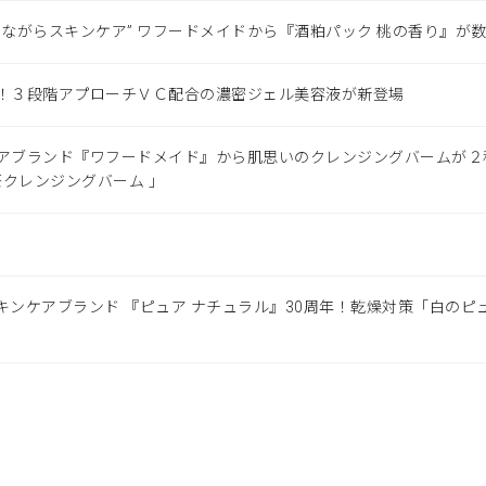
じながらスキンケア” ワフードメイドから『酒粕パック 桃の香り』が
！３段階アプローチＶＣ配合の濃密ジェル美容液が新登場
アブランド『ワフードメイド』から肌思いのクレンジングバームが２
茶クレンジングバーム 」
キンケアブランド 『ピュア ナチュラル』30周年！乾燥対策「白のピ