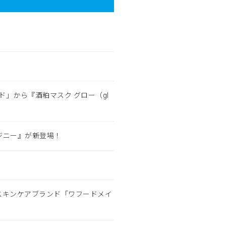
」から『酒粕マスク グロー（gl
ジニー』が新登場！
スキンケアブランド「ワフードメイ