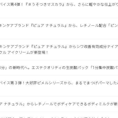
バイス第4弾！『＃うそつきマスカラ』から、さらに軽やかな仕上が
キンケアブランド『ピュア ナチュラル』から、レチノール配合「ピン
スキンケアブランド『ピュア ナチュラル』からシワ改善有効成分ナイ
クル アイクリームが新登場！
1分」の新時代へ。エステクオリティの生炭酸パック「1分集中炭酸
バイス第３弾！大好評ピメルシリーズから、まるでまつげパーマした
ア ナチュラル」からレチノールでボディケアできるボディミルクが新