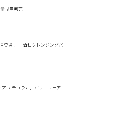
数量限定発売
種登場！「 酒粕クレンジングバー
ュア ナチュラル」がリニューア