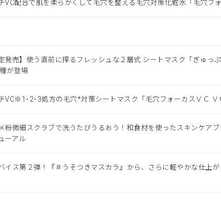
チVC配合で肌を柔らかくして毛穴を整える毛穴対策化粧水「毛穴フォ
定発売】使う直前に搾るフレッシュな２層式 シートマスク「ぎゅっぷ
２種が登場
チVC※1･2･3処方の毛穴*対策シートマスク「毛穴フォーカスＶＣ 
メ粉微細スクラブで洗うたびうるおう！和食材を使ったスキンケアブ
ューアル
バイス第２弾！『＃うそつきマスカラ』から、さらに軽やかな仕上が