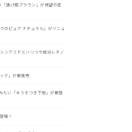
り「透け感ブラウン」が待望の定
クのピュア ナチュラル」がリニュ
アシンアミドとハリつや成分レチノ
パック」が新発売
みたい「＃うそつき下地」が新登
登場！