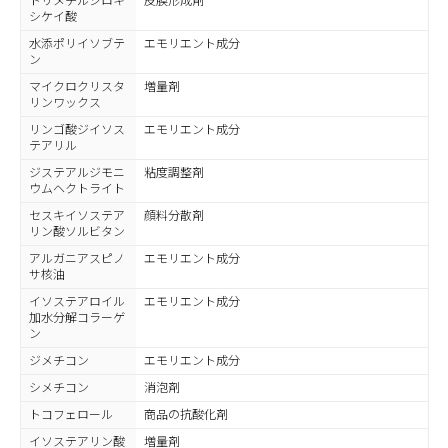
トリメチルシロキ
皮膜形成剤
シケイ酸
水添ポリイソブテ
エモリエント成分
ン
マイクロクリスタ
増量剤
リンワックス
リンゴ酸ジイソス
エモリエント成分
テアリル
ジステアルジモニ
粘度調整剤
ウムヘクトライト
セスキイソステア
顔料分散剤
リン酸ソルビタン
アルガニアスピノ
エモリエント成分
サ核油
イソステアロイル
エモリエント成分
加水分解コラーゲ
ン
ジメチコン
エモリエント成分
シメチコン
消泡剤
トコフェロール
商品の抗酸化剤
イソステアリン酸
増量剤