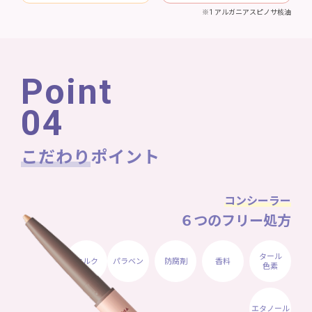
※1 アルガニアスピノサ核油
Point
04
こだわり
ポイント
コンシーラー
６つのフリー処方
タール
タルク
パラベン
防腐剤
香料
色素
エタノール