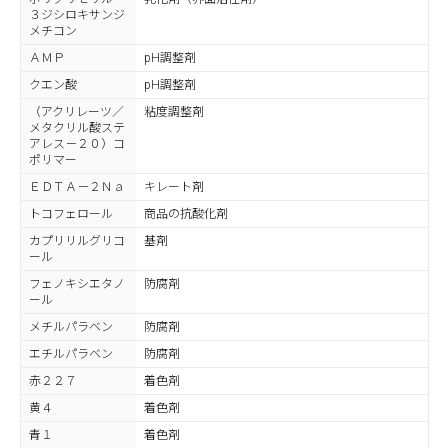
３ジシロキサンジ
メチコン
ＡＭＰ
pH調整剤
クエン酸
pH調整剤
（アクリレーツ／
粘度調整剤
メタクリル酸ステ
アレス－２０）コ
ポリマー
ＥＤＴＡ－２Ｎａ
キレート剤
トコフェロール
商品の抗酸化剤
カプリリルグリコ
基剤
ール
フェノキシエタノ
防腐剤
ール
メチルパラベン
防腐剤
エチルパラベン
防腐剤
赤２２７
着色剤
黄４
着色剤
青１
着色剤