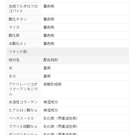
合成フルオロフロ
着色剤
ゴパイト
酸化チタン
着色剤
マイカ
着色剤
酸化鉄
着色剤
水酸化Ａｌ
着色剤
リキッド部
成分名
配合目的
水
基剤
ＢＧ
基剤
アクリレーツコポ
皮膜形成剤
リマーアンモニウ
ム
水溶性コラーゲン
保湿成分
ヒアルロン酸Ｎａ
保湿成分
ベヘネス－３０
乳化剤（界面活性剤）
ラウリル硫酸Ｎａ
乳化剤（界面活性剤）
ポリグリセリル－
乳化剤（界面活性剤）