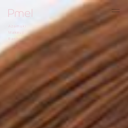
Azamuki
Makeup
Base
Pick Up
Brand Concept
Message
Products
Topics