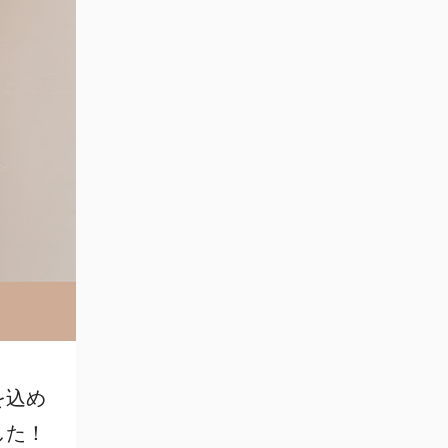
を込め
した！