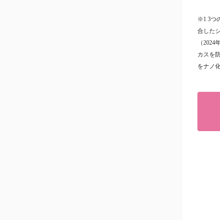
※1 3
合した
（202
カスを防
をナノ