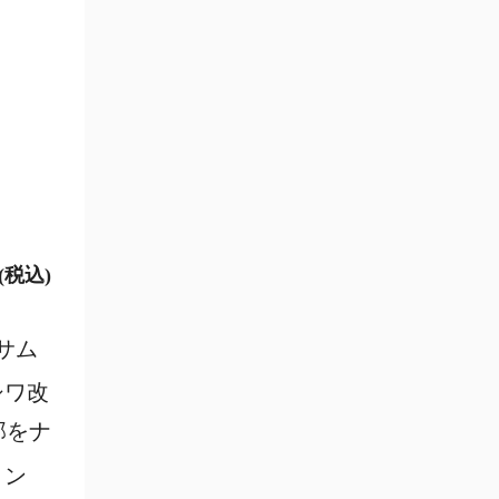
円(税込)
サム
シワ改
部をナ
ョン