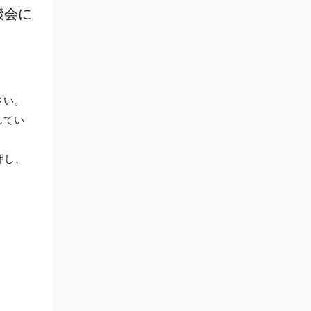
機会に
さい。
してい
押し、