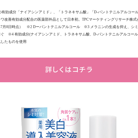
つの有効成分「ナイアシンアミド」、「トラネキサム酸」「D-パントテニルアルコー
シワ改善有効成分配合の医薬部外品として日本初。TPCマーケティングリサーチ株式
4年7月8日時点） ※2 Dーパントテニルアルコール ※3 メラニンの生成を抑え、シ
ぐ ※4 有効成分(ナイアシンアミド、トラネキサム酸、D-パントテニルアルコール
化したものを使用