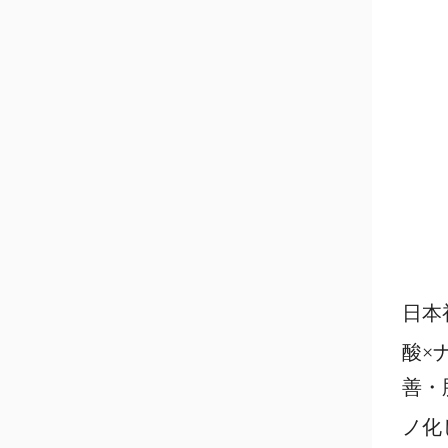
日本
酸×
善・
ノ化