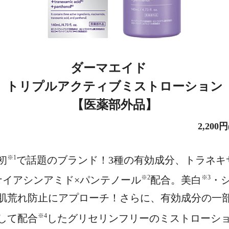
ダーマエイド
トリプルアクティブミストローション
【医薬部外品】
2,200
※1
初
で話題のブランド！3種の有効成分、トラネキ
※2
※3
ナイアシンアミド×パンテノール
配合。美白
・
肌荒れ防止にアプローチ！さらに、有効成分の一
※4
して配合
したグリセリンフリーのミストローシ