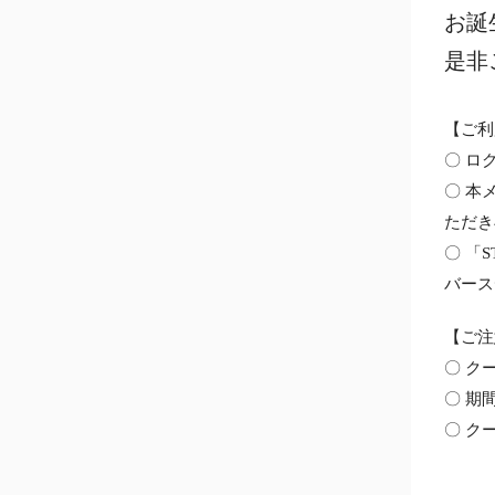
お誕
是非
【ご利
〇 ロ
〇 本
ただき
〇 「
バース
【ご注
〇 ク
〇 期
〇 ク