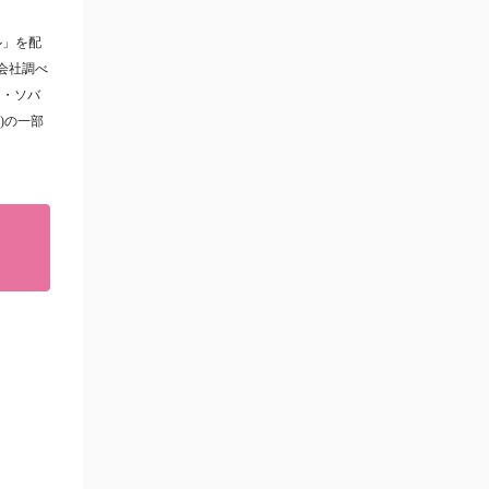
ル」を配
会社調べ
ミ・ソバ
)の一部