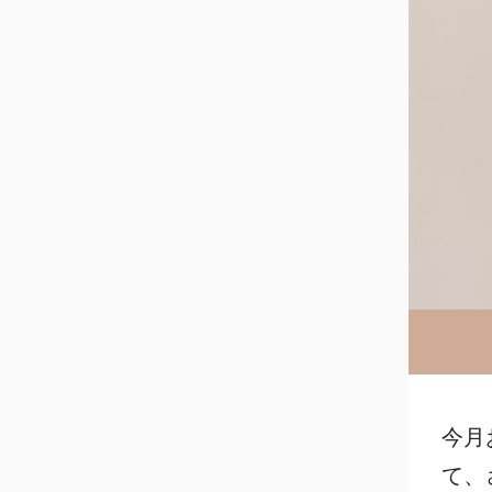
今月
て、