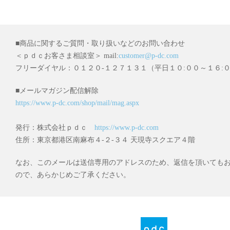
■商品に関するご質問・取り扱いなどのお問い合わせ
＜ｐｄｃお客さま相談室＞ mail:
customer@p-dc.com
フリーダイヤル：０１２０-１２７１３１（平日１０:００～１６:
■メールマガジン配信解除
https://www.p-dc.com/shop/mail/mag.aspx
発行：株式会社ｐｄｃ
https://www.p-dc.com
住所：東京都港区南麻布４-２-３４ 天現寺スクエア４階
なお、このメールは送信専用のアドレスのため、返信を頂いても
ので、あらかじめご了承ください。