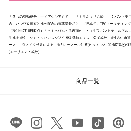
＊３つの有効成分「ナイアシンアミド」、「トラネキサム酸」「D-パントテ
合したシワ改善有効成分配合の医薬部外品として日本初。TPCマーケティン
（2024年7月8日時点）＊＊すっぴんの肌表面のこと ※1 D-パントテニルアルコ
生成を抑え、シミ・ソバカスを防ぐ ※3 酒粕エキス（保湿成分）※4 古い角質
ース ※6 メイク効果による ※7 レチノール油液(ビタミンA 166,667IU/g)
(エモリエント成分)
商品一覧