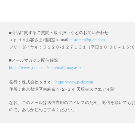
■商品に関するご質問・取り扱いなどのお問い合わせ
＜ｐｄｃお客さま相談室＞ mail:
customer@p-dc.com
フリーダイヤル：０１２０-１２７１３１（平日１０:００～１６:
■メールマガジン配信解除
https://www.p-dc.com/shop/mail/mag.aspx
発行：株式会社ｐｄｃ
https://www.p-dc.com
住所：東京都港区南麻布４-２-３４ 天現寺スクエア４階
なお、このメールは送信専用のアドレスのため、返信を頂いても
ので、あらかじめご了承ください。