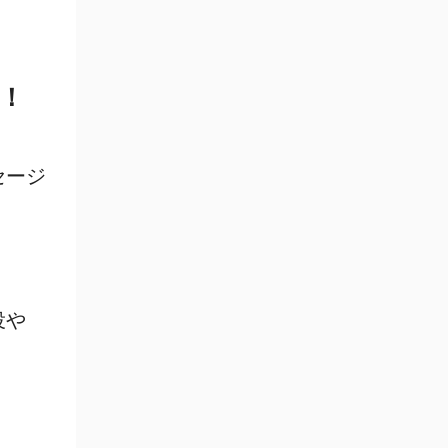
！
セージ
、
役や