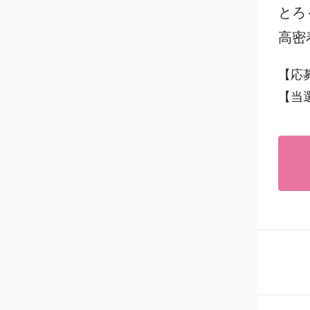
とろ
高密
【応
【当