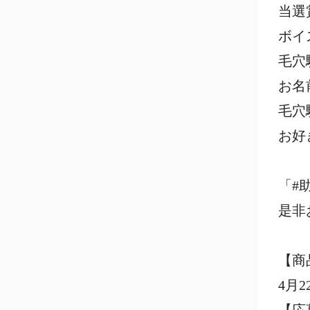
当選
ボイ
毛穴
お名
毛穴
お好
「#
是非
【商
4月2