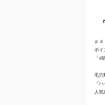
ｐｄ
ボイ
「#
毛穴
『ハ
人気