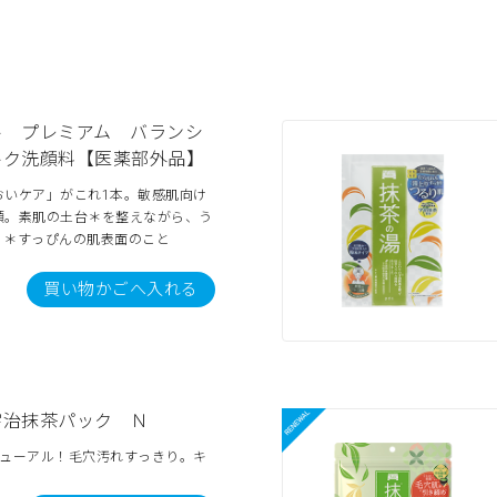
ル プレミアム バランシ
ルク洗顔料【医薬部外品】
おいケア」がこれ1本。敏感肌向け
顔。素肌の土台＊を整えながら、う
！＊すっぴんの肌表面のこと
買い物かごへ入れる
宇治抹茶パック Ｎ
ニューアル！毛穴汚れすっきり。キ