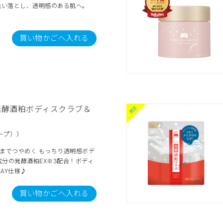
を洗い落とし、透明感のある肌へ。
買い物かごへ入れる
発酵酒粕ボディスクラブ＆
ープ））
までつやめく もっちり透明感ボデ
分の発酵酒粕EX※3配合！ボディ
AY仕様♪
買い物かごへ入れる