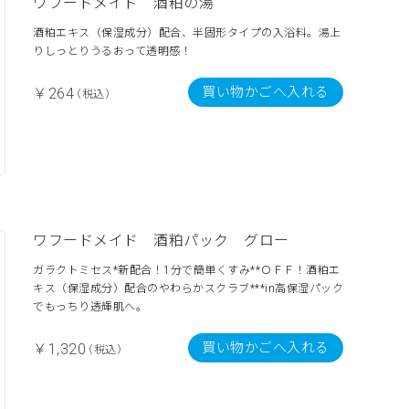
ワフードメイド 酒粕の湯
酒粕エキス（保湿成分）配合、半固形タイプの入浴料。湯上
りしっとりうるおって透明感！
買い物かごへ入れる
￥264
（税込）
ワフードメイド 酒粕パック グロー
ガラクトミセス*新配合！1分で簡単くすみ**ＯＦＦ！酒粕エ
キス（保湿成分）配合のやわらかスクラブ***in高保湿パック
でもっちり透輝肌へ。
買い物かごへ入れる
￥1,320
（税込）