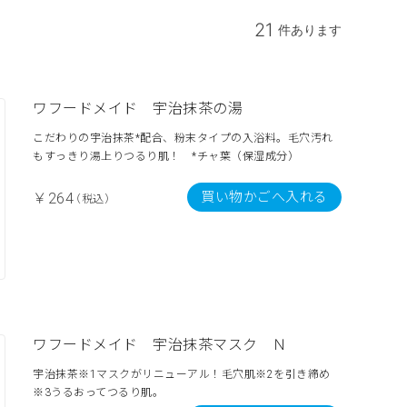
21
件あります
ワフードメイド 宇治抹茶の湯
こだわりの宇治抹茶*配合、粉末タイプの入浴料。毛穴汚れ
もすっきり湯上りつるり肌！ *チャ葉（保湿成分）
買い物かごへ入れる
￥264
（税込）
ワフードメイド 宇治抹茶マスク Ｎ
宇治抹茶※1マスクがリニューアル！毛穴肌※2を引き締め
※3うるおってつるり肌。