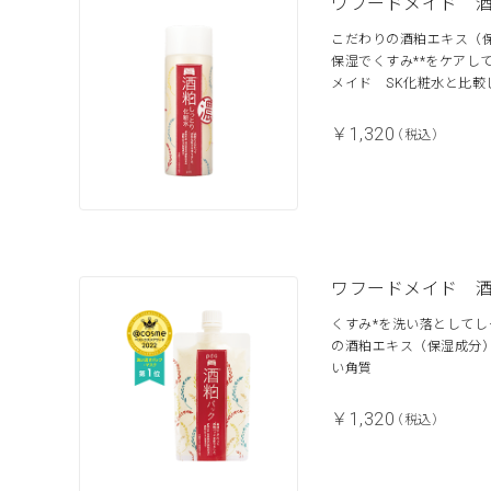
ワフードメイド 
こだわりの酒粕エキス（保
保湿でくすみ**をケアし
メイド SK化粧水と比較し
￥1,320
（税込）
ワフードメイド 
くすみ*を洗い落として
の酒粕エキス（保湿成分
い角質
￥1,320
（税込）