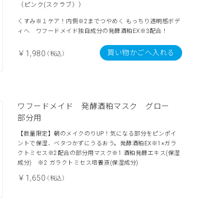
（ピンク(スクラブ））
くすみ※１ケア！内側※2までつやめく もっちり透明感ボデ
ィへ ワフードメイド独自成分の発酵酒粕EX※3配合！
買い物かごへ入れる
￥1,980
（税込）
ワフードメイド 発酵酒粕マスク グロー
部分用
【数量限定】朝のメイクのりUP！気になる部分をピンポイ
ントで保湿、ベタつかずにうるおう。発酵酒粕EX※1×ガラ
クトミセス※2配合の部分用マスク※1 酒粕発酵エキス(保湿
成分) ※2 ガラクトミセス培養液(保湿成分)
￥1,650
（税込）