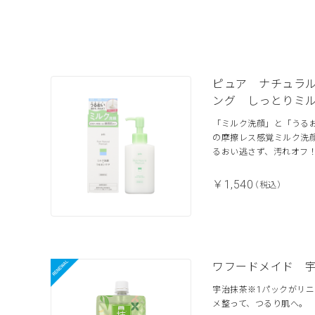
ピュア ナチュラ
ング しっとりミ
「ミルク洗顔」と「うる
の摩擦レス感覚ミルク洗
るおい逃さず、汚れオフ
￥1,540
（税込）
ワフードメイド 
宇治抹茶※1パックがリ
メ整って、つるり肌へ。