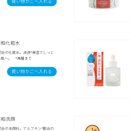
買い物かごへ入れる
酒粕化粧水
配合の化粧水。浸透*保湿でしっと
肌へ。 *角層まで
買い物かごへ入れる
酒粕洗顔
配合の洗顔料。アルブチン*配合の