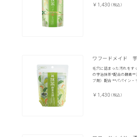
￥1,430
（税込）
ワフードメイド 
毛穴に詰まった汚れをす
の宇治抹茶*配合の酵素*
ブ剤）配合 **パパイン
￥1,430
（税込）