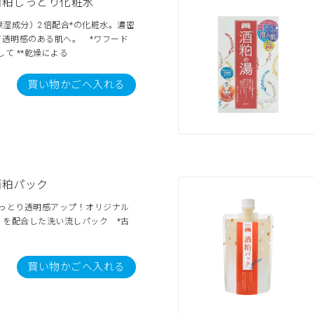
酒粕しっとり化粧水
湿成分）2倍配合*の化粧水。濃密
て透明感のある肌へ。 *ワフード
て **乾燥による
買い物かごへ入れる
酒粕パック
しっとり透明感アップ！オリジナル
）を配合した洗い流しパック *古
買い物かごへ入れる