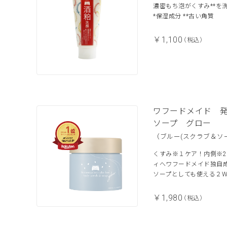
濃密もち泡がくすみ**
*保湿成分 **古い角質
￥1,100
（税込）
ワフードメイド 
ソープ グロー
（ブルー(スクラブ＆ソ
くすみ※１ケア！内側※2
ィへワフードメイド独自成
ソープとしても使える２W
￥1,980
（税込）