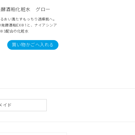
発酵酒粕化粧水 グロー
うるおい満たすもっちり透輝肌へ。
発酵酒粕EX※1と、ナイアシンア
※3配合の化粧水
買い物かごへ入れる