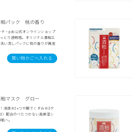
酒粕パック 桃の香り
テ・pdc公式オンラインショップ
しっとり透明感。オリジナル酒粕エ
た洗い流しパックに桃の香りが再登
買い物かごへ入れる
酒粕マスク グロー
！浸透※2×つや膜でくすみ※3ケ
分）配合のべたつかない高保湿シ
輝肌へ。