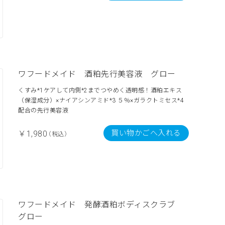
ワフードメイド 酒粕先行美容液 グロー
くすみ*1ケアして内側*2までつやめく透明感！酒粕エキス
（保湿成分）×ナイアシンアミド*3 ５％×ガラクトミセス*4
配合の先行美容液
買い物かごへ入れる
￥1,980
（税込）
ワフードメイド 発酵酒粕ボディスクラブ
グロー