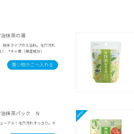
宇治抹茶の湯
合、粉末タイプの入浴料。毛穴汚れ
肌！ *チャ葉（保湿成分）
買い物かごへ入れる
宇治抹茶パック Ｎ
ニューアル！毛穴汚れすっきり。キ