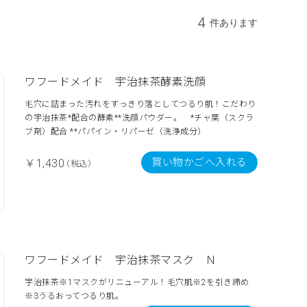
4
件あります
ワフードメイド 宇治抹茶酵素洗顔
毛穴に詰まった汚れをすっきり落としてつるり肌！こだわり
の宇治抹茶*配合の酵素**洗顔パウダー。 *チャ葉（スクラ
ブ剤）配合 **パパイン・リパーゼ（洗浄成分）
買い物かごへ入れる
￥1,430
（税込）
ワフードメイド 宇治抹茶マスク Ｎ
宇治抹茶※1マスクがリニューアル！毛穴肌※2を引き締め
※3うるおってつるり肌。