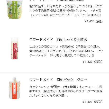
毛穴に詰まった汚れをすっきり落としてつるり肌！こだ
わりの宇治抹茶*配合の酵素**洗顔パウダー。 *チャ葉
（スクラブ剤）配合 **パパイン・リパーゼ（洗浄成分）
￥1,430
（税込）
ワフードメイド 酒粕しっとり化粧水
こだわりの酒粕エキス（保湿成分）2倍配合*の化粧水。
濃密保湿でくすみ**をケアして透明感のある肌へ。 *ワ
フードメイド SK化粧水と比較して **乾燥による
￥1,320（税込）
ワフードメイド 酒粕パック グロー
ガラクトミセス*新配合！1分で簡単くすみ**ＯＦＦ！酒
粕エキス（保湿成分）配合のやわらかスクラブ***in高保
湿パックでもっちり透輝肌へ。
￥1,320（税込）