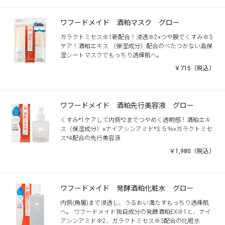
ワフードメイド 酒粕マスク グロー
ガラクトミセス※1新配合！浸透※2×つや膜でくすみ※3
ケア！酒粕エキス （保湿成分）配合のべたつかない高保
湿シートマスクでもっちり透輝肌へ。
￥715（税込）
ワフードメイド 酒粕先行美容液 グロー
くすみ*1ケアして内側*2までつやめく透明感！酒粕エキ
ス（保湿成分）×ナイアシンアミド*3 ５％×ガラクトミセ
ス*4配合の先行美容液
￥1,980（税込）
ワフードメイド 発酵酒粕化粧水 グロー
内側(角層)まで浸透し、うるおい満たすもっちり透輝肌
へ。 ワフードメイド独自成分の発酵酒粕EX※1と、ナイ
アシンアミド※2、ガラクトミセス※3配合の化粧水