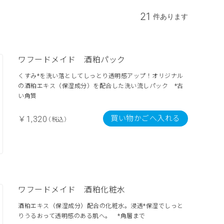
21
件あります
ワフードメイド 酒粕パック
くすみ*を洗い落としてしっとり透明感アップ！オリジナル
の酒粕エキス（保湿成分）を配合した洗い流しパック *古
い角質
買い物かごへ入れる
￥1,320
（税込）
ワフードメイド 酒粕化粧水
酒粕エキス（保湿成分）配合の化粧水。浸透*保湿でしっと
りうるおって透明感のある肌へ。 *角層まで