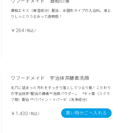
ワフードメイド 酒粕の湯
酒粕エキス（保湿成分）配合、半固形タイプの入浴料。湯上
りしっとりうるおって透明感！
￥264
（税込）
ワフードメイド 宇治抹茶酵素洗顔
毛穴に詰まった汚れをすっきり落としてつるり肌！こだわり
の宇治抹茶*配合の酵素**洗顔パウダー。 *チャ葉（スクラ
ブ剤）配合 **パパイン・リパーゼ（洗浄成分）
買い物かごへ入れる
￥1,430
（税込）