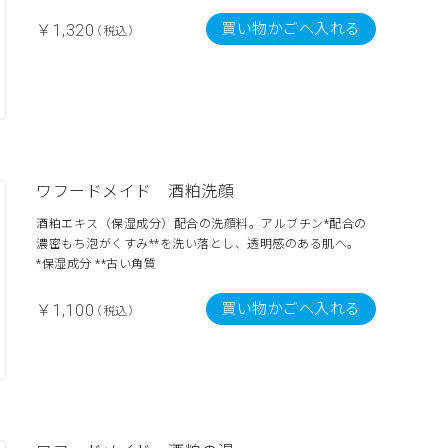
買い物かごへ入れる
￥1,320
（税込）
ワフードメイド 酒粕洗顔
酒粕エキス（保湿成分）配合の洗顔料。アルブチン*配合の
濃密もち泡がくすみ**を洗い落とし、透明感のある肌へ。
*保湿成分 **古い角質
買い物かごへ入れる
￥1,100
（税込）