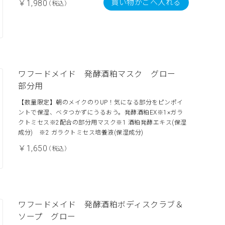
買い物かごへ入れる
￥1,980
（税込）
ワフードメイド 発酵酒粕マスク グロー
部分用
【数量限定】朝のメイクのりUP！気になる部分をピンポイ
ントで保湿、ベタつかずにうるおう。発酵酒粕EX※1×ガラ
クトミセス※2配合の部分用マスク※1 酒粕発酵エキス(保湿
成分) ※2 ガラクトミセス培養液(保湿成分)
￥1,650
（税込）
ワフードメイド 発酵酒粕ボディスクラブ＆
ソープ グロー