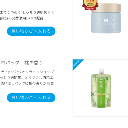
までつやめく もっちり透明感ボデ
成分の発酵酒粕EX※3配合！
買い物かごへ入れる
酒粕パック 桃の香り
テ・pdc公式オンラインショップ
しっとり透明感。オリジナル酒粕エ
た洗い流しパックに桃の香りが再登
買い物かごへ入れる