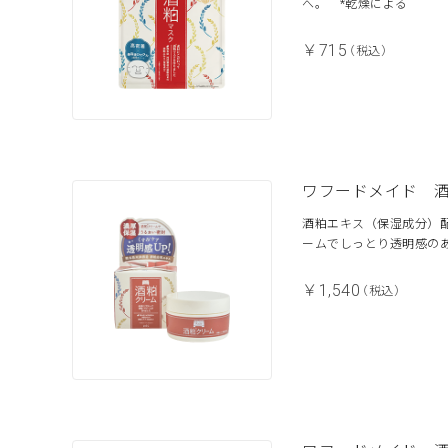
へ。 *乾燥による
￥715
（税込）
ワフードメイド 
酒粕エキス（保湿成分）
ームでしっとり透明感の
￥1,540
（税込）