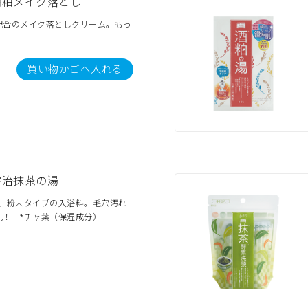
酒粕メイク落とし
配合のメイク落としクリーム。もっ
買い物かごへ入れる
宇治抹茶の湯
合、粉末タイプの入浴料。毛穴汚れ
肌！ *チャ葉（保湿成分）