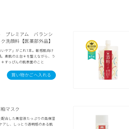
ル プレミアム バランシ
ルク洗顔料【医薬部外品】
おいケア」がこれ1本。敏感肌向け
顔。素肌の土台＊を整えながら、う
！＊すっぴんの肌表面のこと
買い物かごへ入れる
酒粕マスク
を配合した美容液たっぷりの高保湿
をケアし、しっとり透明感のある肌