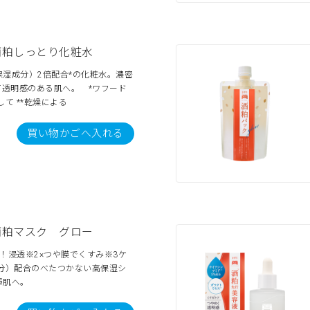
酒粕しっとり化粧水
湿成分）2倍配合*の化粧水。濃密
て透明感のある肌へ。 *ワフード
て **乾燥による
買い物かごへ入れる
酒粕マスク グロー
！浸透※2×つや膜でくすみ※3ケ
分）配合のべたつかない高保湿シ
輝肌へ。