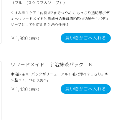
（ブルー(スクラブ＆ソープ））
くすみ※１ケア！内側※2までつやめく もっちり透明感ボデ
ィへワフードメイド独自成分の発酵酒粕EX※3配合！ボディ
ソープとしても使える２WAY仕様♪
買い物かごへ入れる
￥1,980
（税込）
ワフードメイド 宇治抹茶パック Ｎ
宇治抹茶※1パックがリニューアル！毛穴汚れすっきり。キ
メ整って、つるり肌へ。
買い物かごへ入れる
￥1,430
（税込）