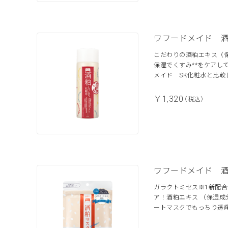
ワフードメイド 
こだわりの酒粕エキス（保
保湿でくすみ**をケアし
メイド SK化粧水と比較し
￥1,320
（税込）
ワフードメイド 
ガラクトミセス※1新配合
ア！酒粕エキス （保湿成
ートマスクでもっちり透