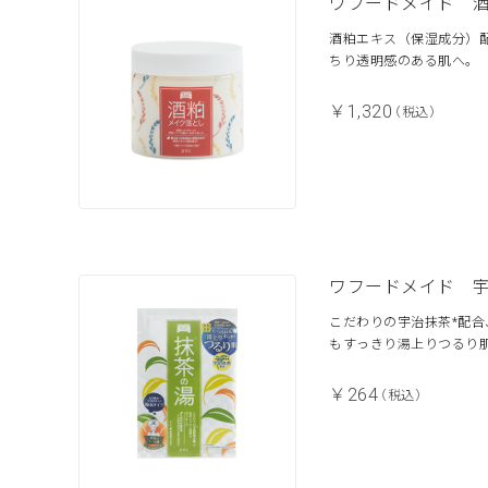
ワフードメイド 
酒粕エキス（保湿成分）
ちり透明感のある肌へ。
￥1,320
（税込）
ワフードメイド 
こだわりの宇治抹茶*配
もすっきり湯上りつるり
￥264
（税込）