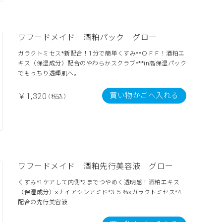
ワフードメイド 酒粕パック グロー
ガラクトミセス*新配合！1分で簡単くすみ**ＯＦＦ！酒粕エ
キス（保湿成分）配合のやわらかスクラブ***in高保湿パック
でもっちり透輝肌へ。
買い物かごへ入れる
￥1,320
（税込）
ワフードメイド 酒粕先行美容液 グロー
くすみ*1ケアして内側*2までつやめく透明感！酒粕エキス
（保湿成分）×ナイアシンアミド*3 ５％×ガラクトミセス*4
配合の先行美容液