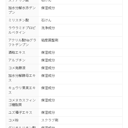
ステアリン酸
石けん
加水分解水添デン
保湿成分
プン
ミリスチン酸
石けん
ラウラミドプロピ
洗浄成分
ルベタイン
アクリル酸Naグラ
粘度調整剤
フトデンプン
酒粕エキス
保湿成分
アルブチン
保湿成分
コメ発酵液
保湿成分
加水分解酵母エキ
保湿成分
ス
キュウリ果実エキ
保湿成分
ス
コメヌカスフィン
保湿成分
ゴ糖脂質
ユズ種子エキス
保湿成分
コメ粉
スクラブ剤