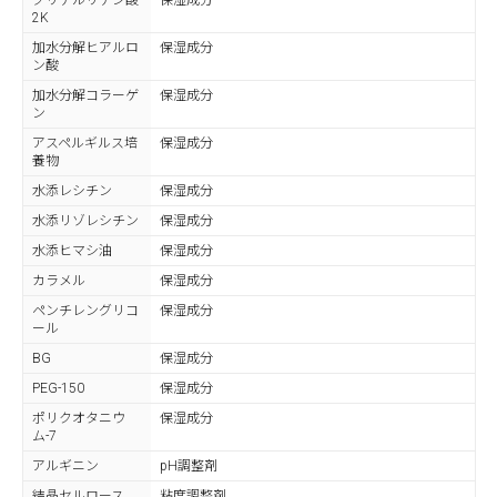
グリチルリチン酸
保湿成分
2K
加水分解ヒアルロ
保湿成分
ン酸
加水分解コラーゲ
保湿成分
ン
アスペルギルス培
保湿成分
養物
水添レシチン
保湿成分
水添リゾレシチン
保湿成分
水添ヒマシ油
保湿成分
カラメル
保湿成分
ペンチレングリコ
保湿成分
ール
BG
保湿成分
PEG-150
保湿成分
ポリクオタニウ
保湿成分
ム-7
アルギニン
pH調整剤
結晶セルロース
粘度調整剤