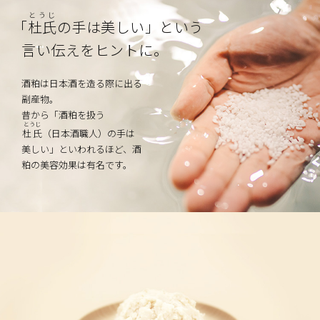
とうじ
「
杜氏
の手は美しい」という
言い伝えをヒントに。
酒粕は日本酒を造る際に出る
副産物。
昔から「酒粕を扱う
とうじ
杜氏
（日本酒職人）の手は
美しい」
といわれるほど、酒
粕の美容効果は有名です。