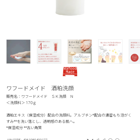
ワフードメイド 酒粕洗顔
販売名：ワフードメイド ＳＫ洗顔 Ｎ
＜洗顔料＞ 170ｇ
酒粕エキス（保湿成分）配合の洗顔料。アルブチン*配合の濃密もち泡がく
すみ**を洗い落とし、透明感のある肌へ。
*保湿成分 **古い角質