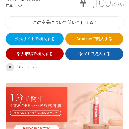
￥1,100
4961989409177
（税込）
在庫
〇
この商品について問い合わせる
公式サイトで
購入する
Amazonで
購入する
楽天市場で
購入する
Qoo10で
購入する
JP
CN
EN