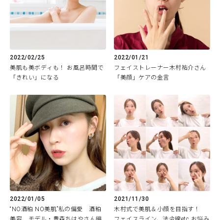
2022/02/25
2022/01/21
美肌も美ボディも！ お風呂時間で
フェイストレーナー木村祐介さん
「きれい」になる
「美顔」ケアの金言
2022/01/05
2021/11/30
“NO酒粕 NO美肌”私の偏愛 酒粕
木村式で美肌＆小顔を目指す！
美容 モデル・豊森ちはやさん編
フェイスライン、法令線etc.お悩み