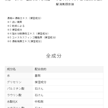
解消美顔体操
酒粕＝酒粕エキス（保湿成分）
※1 古い角質
※2 乾燥による
※3 保湿成分
※4 加水分解酵母エキス（保湿成分）
※5 コメヌカスフィンゴ糖脂質（保湿成分）
※6 酒粕発酵エキス(保湿成分)
全成分
成分名
配合目的
水
基剤
グリセリン
保湿成分
パルミチン酸
石けん
ラウリン酸
石けん
水酸化K
中和剤