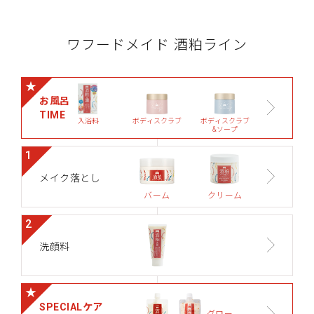
ワフードメイド 酒粕ライン
★
お風呂
TIME
入浴料
ボディ
スクラブ
ボディ
スクラブ
&ソープ
1
メイク落とし
バーム
クリーム
2
洗顔料
★
SPECIALケア