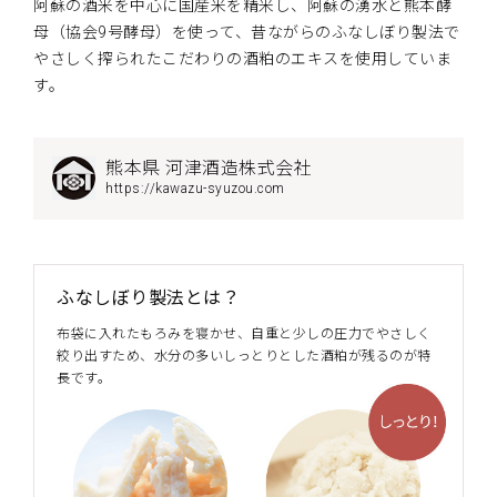
阿蘇の酒米を中心に国産米を精米し、阿蘇の湧水と熊本酵
母（協会9号酵母）を使って、昔ながらのふなしぼり製法で
やさしく搾られたこだわりの酒粕のエキスを使用していま
す。
熊本県 河津酒造株式会社
https://kawazu-syuzou.com
ふなしぼり製法とは？
布袋に入れたもろみを寝かせ、自重と少しの圧力でやさしく
絞り出すため、水分の多いしっとりとした酒粕が残るのが特
長です。