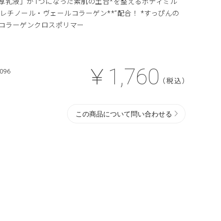
厚乳液」が1つになった素肌の土台*を整えるボディミル
レチノール・ヴェールコラーゲン**”配合！ *すっぴんの
性コラーゲンクロスポリマー
￥1,760
096
（税込）
この商品について問い合わせる