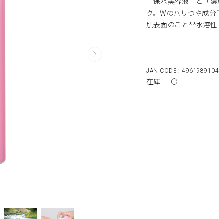
「保水美容液」と「濃
ク。Wのハリつや成分“
肌表面のこと**水溶
4961989104
在庫
〇