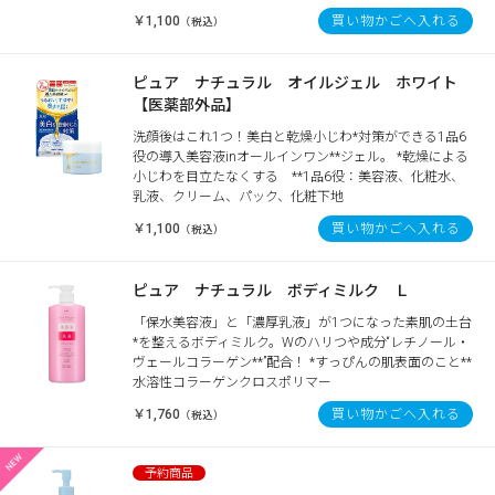
￥1,100
買い物かごへ入れる
（税込）
ピュア ナチュラル オイルジェル ホワイト
【医薬部外品】
洗顔後はこれ1つ！美白と乾燥小じわ*対策ができる1品6
役の導入美容液inオールインワン**ジェル。 *乾燥による
小じわを目立たなくする **1品6役：美容液、化粧水、
乳液、クリーム、パック、化粧下地
￥1,100
買い物かごへ入れる
（税込）
ピュア ナチュラル ボディミルク Ｌ
「保水美容液」と「濃厚乳液」が1つになった素肌の土台
*を整えるボディミルク。Wのハリつや成分“レチノール・
ヴェールコラーゲン**”配合！ *すっぴんの肌表面のこと**
水溶性コラーゲンクロスポリマー
￥1,760
買い物かごへ入れる
（税込）