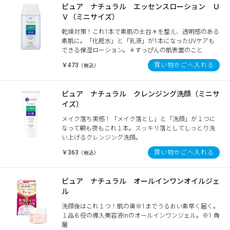
ピュア ナチュラル エッセンスローション Ｕ
Ｖ（ミニサイズ）
乾燥対策！これ1本で素肌の土台＊を整え、透明感のある
素肌に。「化粧水」と「乳液」が1本になったUVケアも
できる保湿ローション。＊すっぴんの肌表面のこと
￥473
買い物かごへ入れる
（税込）
ピュア ナチュラル クレンジング洗顔（ミニサ
イズ）
メイク落ち実感！「メイク落とし」と「洗顔」が１つに
なって朝も夜もこれ１本。スッキリ落としてしっとり洗
い上げるクレンジング洗顔。
￥363
買い物かごへ入れる
（税込）
ピュア ナチュラル オールインワンオイルジェ
ル
洗顔後はこれ１つ！肌の奥※1までうるおい素早く届く。
１品６役の導入美容液inのオールインワンジェル。※1 角
層