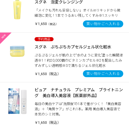
スグネ 泡変クレンジング
「メイクも汚れも妥協しない」オイルinリキッドから微
細泡に変化！1本でうるおい残してくすみ※1スッキリ
￥1,650
買い物かごへ入れる
（税込）
スグネ ぷちぷちカプセルジェル状化粧水
ぷるぷるジェルが肌の上で“水のように変化”塗った瞬間浸
透※1！約20,000個のビタミンカプセル※2を配合したみ
ずみずしい透明感※3で満ちるジェル状化粧水
買い物かごへ入れる
￥1,650（税込）
ピュア ナチュラル プレミアム ブライトニン
グ 美白導入美容液【医薬部外品】
毎日の美白ケアは“洗顔後”の1本で差がつく！「美白美容
液」＋「角質ケア」がこれ1本。薬用 美白導入美容液で
本気のシミ対策。
￥1,650（税込）