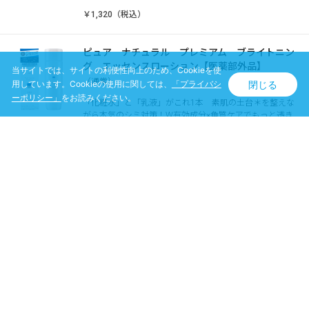
￥1,320（税込）
ピュア ナチュラル プレミアム ブライトニン
グ エッセンスローション【医薬部外品】
当サイトでは、サイトの利便性向上のため、Cookieを使
（通常）
閉じる
用しています。Cookieの使用に関しては、
「プライバシ
ーポリシー」
をお読みください。
「化粧水」と「乳液」がこれ1本 素肌の土台＊を整えな
がら本気のシミ対策！W有効成分×角質ケアでもっと透き
通る素肌へ。 ＊すっぴんの肌表面のこと
￥1,430（税込）
ピュア ナチュラル プレミアム ブライトニン
グ クリームエッセンス【医薬部外品】
「美容液」と「クリーム」がこれ１つ。素肌の土台＊を
整えながら本気のシミ対策！W有効成分×角質ケアでもっ
と透き通る素肌へ。＊すっぴんの肌表面のこと
買い物かごへ入れる
￥1,430（税込）
ピュア ナチュラル プレミアム ブライトニン