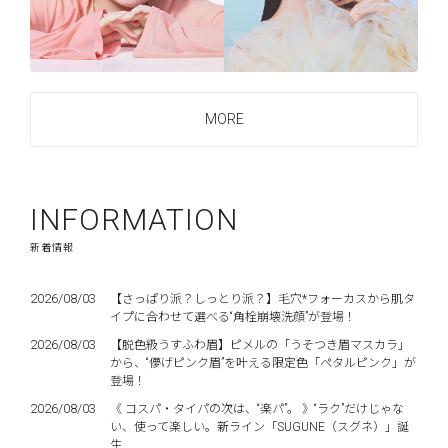
MORE
INFORMATION
新着情報
2026/08/03
【さっぱり派？しっとり派？】毛穴*フォーカスから肌タ
イプに合わせて選べる“角栓崩壊洗顔”が登場！
2026/08/03
【脱色級うすふわ眉】ピメルの「うそつき眉マスカラ」
から、“儚げピンク眉”を叶える限定色「ペタルピンク」が
登場！
2026/08/03
《 コスパ・タイパの次は、“楽パ”。 》“ラク”だけじゃな
い、使って楽しい。新ライン「SUGUNE（スグネ）」誕
生