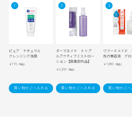
ピュア ナチュラル
ダーマエイド トリプ
ワフードメイド 
クレンジング洗顔
ルアクティブミストロー
先行美容液 グロ
ション【医薬部外品】
￥715
￥1,980
（税込）
（税込）
￥2,200
（税込）
買い物かごへ入れる
買い物かごへ入れる
買い物かごへ